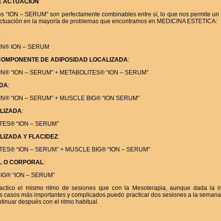
E ACTUACIÓN
os “ION – SERUM” son perfectamente combinables entre sí, lo que nos permite un
 actuación en la mayoría de problemas que encontramos en MEDICINA ESTETICA:
:
IN® ION – SERUM
 COMPONENTE DE ADIPOSIDAD LOCALIZADA
:
N® “ION – SERUM” + METABOLITES® “ION – SERUM”
IDA
:
N® “ION – SERUM” + MUSCLE BIG® “ION SERUM”
LIZADA
:
TES® “ION – SERUM”
LIZADA Y FLACIDEZ
:
ES® “ION – SERUM” + MUSCLE BIG® “ION – SERUM”
AL O CORPORAL
:
IG® “ION – SERUM”
actico el mismo ritmo de sesiones que con la Mesoterapia, aunque dada la i
os casos más importantes y complicados puedo practicar dos sesiones a la semana
inuar después con el ritmo habitual.