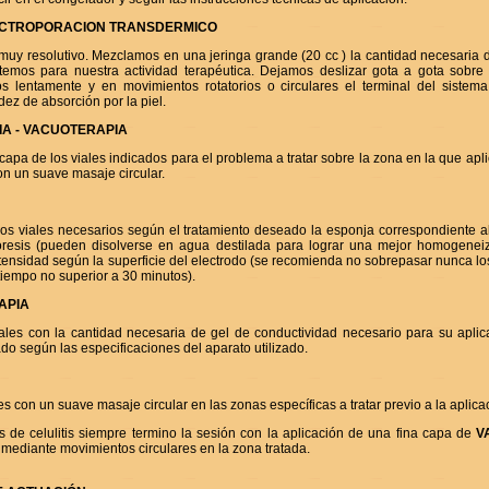
ECTROPORACION TRANSDERMICO
 muy resolutivo. Mezclamos en una jeringa grande (20 cc ) la cantidad necesaria 
temos para nuestra actividad terapéutica. Dejamos deslizar gota a gota sobre e
s lentamente y en movimientos rotatorios o circulares el terminal del sistem
ez de absorción por la piel.
A - VACUOTERAPIA
capa de los viales indicados para el problema a tratar sobre la zona en la que apl
n un suave masaje circular.
los viales necesarios según el tratamiento deseado la esponja correspondiente al
oresis (pueden disolverse en agua destilada para lograr una mejor homogeneiz
tensidad según la superficie del electrodo (se recomienda no sobrepasar nunca l
tiempo no superior a 30 minutos).
APIA
viales con la cantidad necesaria de gel de conductividad necesario para su aplic
o según las especificaciones del aparato utilizado.
ales con un suave masaje circular en las zonas específicas a tratar previo a la aplicac
s de celulitis siempre termino la sesión con la aplicación de una fina capa de
V
mediante movimientos circulares en la zona tratada.