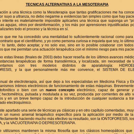
TECNICAS ALTERNATIVAS A LA MESOTERAPIA
liación a una técnica como la Mesoterapia que tantas gratificaciones me ha conce
or suyo a ultranza, no debo negarme a evidencias tan simples como que hay pacie
intente es materialmente imposible aplicarles una técnica que suponga un “p
 las agujas, otros por desinformación, y los más por aprensiones injustificadas
lizarles todo el proceso y la técnica en sí.
eo que me ha concedido una mentalidad lo suficientemente racional como para 
contrario que el cientifismo, y yo como persona curiosa e inquieta que soy, lo últi
or lo tanto, debo aceptar, y no solo eso, sino en lo posible colaborar con todo
icos que me permitan una actuación terapéutica con el mínimo riesgo para mis pacie
bo estas líneas (finales de 2003) debo hacer reseña de los últimos avances médi
stancias terapéuticas de forma transdérmica, y localizada, sin necesidad de 
ontamos con tres modelos distintos de aparatología: HIDROE
RESIS, y la que personalmente más me convence, el SISTEMA DE E
ual de electroterapia, así que dejo a los especialistas en Medicina Física y E
anismos íntimos electrónicos de funcionamiento de estas máquinas. Brevemente
ntoforético o bien con un
nuevo concepto
electrónico, capaz de generar y
( hectométrica, pulsada y modulada a su vez, producida por corrientes de alto vo
os y en un breve tiempo capaz de la introducción de cualquier sustancia a trav
ado electroquímico.
este apartado una serie de técnicas ya clásicas y en otro capítulo comentadas, muy
on un nuevo arsenal terapéutico específico para la aplicación por medio de la 
fectamente haciendo mucho más efectivo su resultado, son la IONTOFORESIS, 
A, y la VACUOTERAPIA O DEPRESOTERAPIA.
e utilizamos mantienen la misma filosofía que los clásicos homeopáticos qu