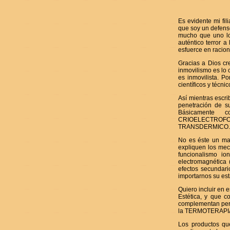
Es evidente mi fi
que soy un defens
mucho que uno lo 
auténtico terror a
esfuerce en raciona
Gracias a Dios cr
inmovilismo es lo 
es inmovilista. P
científicos y técn
Así mientras escri
penetración de su
Básicamente c
CRIOELECTROFO
TRANSDERMICO.
No es éste un man
expliquen los mec
funcionalismo io
electromagnética 
efectos secundari
importarnos su est
Quiero incluir en 
Estética, y que c
complementan per
la TERMOTERAPI
Los productos qu