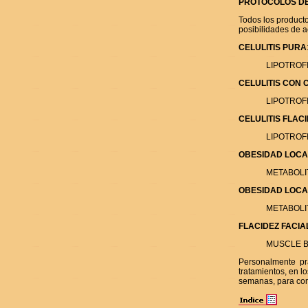
PROTOCOLOS D
Todos los product
posibilidades de
CELULITIS PURA
LIPOTROF
CELULITIS CON
LIPOTROFI
CELULITIS FLAC
LIPOTROFI
OBESIDAD LOCA
METABOLI
OBESIDAD LOCA
METABOLIT
FLACIDEZ FACI
MUSCLE B
Personalmente pr
tratamientos, en l
semanas, para cont