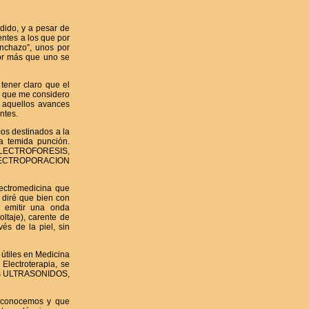
dido, y a pesar de
ntes a los que por
inchazo”, unos por
 por más que uno se
tener claro que el
mo que me considero
s aquellos avances
ntes.
cos destinados a la
la temida punción.
LECTROFORESIS,
LECTROPORACION
lectromedicina que
 diré que bien con
 emitir una onda
ltaje), carente de
és de la piel, sin
 útiles en Medicina
Electroterapia, se
los ULTRASONIDOS,
e conocemos y que