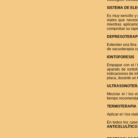
SISTEMA DE EL
Es muy sencillo y
viales que necesi
mientras aplicamo
comprobar su rapid
DEPRESOTERAPI
Extender una fina 
de vacuoterapia co
IONTOFORESIS
Empapar con el / 
aparato de iontof
indicaciones de in
placa, durante un 
ULTRASONOTER
Mezclar el / los 
tiempo recomendad
TERMOTERAPIA
Aplicar el / los vi
En todos los caso
ANTICELULÍTICO