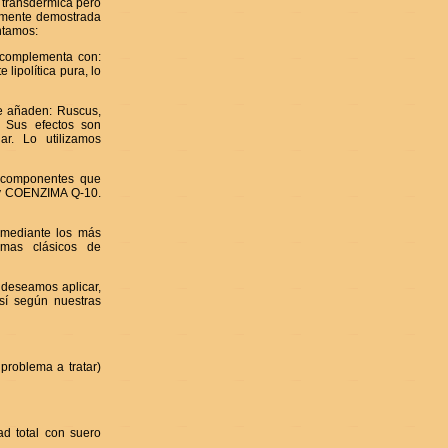
 transdérmica pero
temente demostrada
ntamos:
e complementa con:
lipolítica pura, lo
le añaden: Ruscus,
. Sus efectos son
lar. Lo utilizamos
 componentes que
a y COENZIMA Q-10.
 mediante los más
temas clásicos de
 deseamos aplicar,
 sí según nuestras
problema a tratar)
ad total con suero