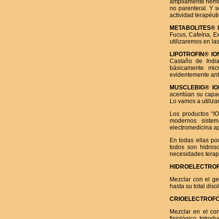
ampliamente hemos
no parenteral. Y 
actividad terapéu
METABOLITES® 
Fucus, Cafeína, Ex
utilizaremos en l
LIPOTROFIN® I
Castaño de India
básicamente micro
evidentemente ante
MUSCLEBIG® I
acentúan su capac
Lo vamos a utiliza
Los productos “I
modernos sistema
electromedicina ap
En todas ellas po
todos son hidroso
necesidades terap
HIDROELECTRO
Mezclar con el ge
hasta su total dis
CRIOELECTROFO
Mezclar en el con
fisiológico. Introd