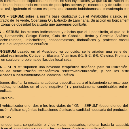
 comentado en capítulos anteriores, no son inyectables, ya que su utilización es
se les ha incorporado extractos de principios activos ya conocidos y de suficien
tica, así, siguiendo el mismo esquema que cuando hablábamos de mesoterapia co
ION – SERUM
: sobre la misma base cualitativa que el Metabolites clásico, s
tracto de Té verde, Coenzima Q y Extracto de Laminaria. Su acción es lógicamente 
as zonas de obesidad localizada que queremos combatir.
ON – SERUM
, las mismas indicaciones y efectos que el Lipodistrofin, al que se 
s, Hamamelis, Ginkgo Biloba, Cola de Caballo, Hiedra y Centella Asiática
circulatorios, linfocinéticos, antiedematosos, fibrinolíticos y protector vascu
 cualquier problema celulítico.
ON-SERUM
basado en el Musclebig ya conocido, se le añaden una serie de
idad reafirmante: Colágeno, Elastina, Vitaminas B-1, B-2, B-6, Cisteína, Prolin
r en cualquier problema de flacidez localizada.
ON – SERUM” suponen una novedad terapéutica diseñada para su utilización
s de vehiculización transdérmica “electrovehiculización”, y con los sis
licados a los tratamientos de Medicina Estética.
demos diseñar la mezcla terapéutica específica para el tratamiento correcto que
lubles, ionizables en el polo negativo (-) y perfectamente combinables entre
éuticas.
FORESIS
l vehiculizador uno, dos o los tres viales de “ION – SERUM” (dependiendo del 
olución. Aplicar según las indicaciones técnicas la cantidad necesaria del producto.
RESIS
tenedor para congelación el / los viales necesarios, rellenar hasta la capacid
ucir en el congelador y seguir las instrucciones técnicas de aplicación.