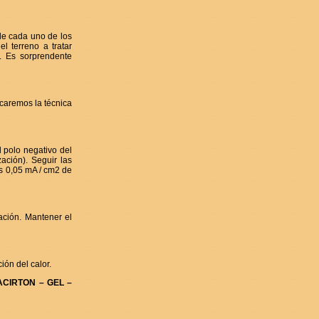
de cada uno de los
l terreno a tratar
a. Es sorprendente
icaremos la técnica
 polo negativo del
ación). Seguir las
os 0,05 mA / cm2 de
ación. Mantener el
ión del calor.
ACIRTON – GEL –