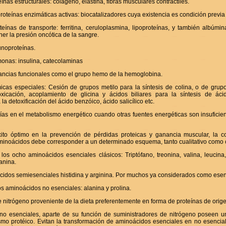
eínas estructurales: colágeno, elastina, fibras musculares contráctiles.
 proteínas enzimáticas activas: biocatalizadores cuya existencia es condición previa 
oteínas de transporte: ferritina, ceruloplasmina, lipoproteínas, y también albúm
r la presión oncótica de la sangre.
unoproteínas.
monas: insulina, catecolaminas
stancias funcionales como el grupo hemo de la hemoglobina.
icas especiales: Cesión de grupos metilo para la síntesis de colina, o de grupos
xicación, acoplamiento de glicina y ácidos biliares para la síntesis de ácid
a detoxificación del ácido benzóico, ácido salicílico etc.
rías en el metabolismo energético cuando otras fuentes energéticas son insuficien
xito óptimo en la prevención de pérdidas proteicas y ganancia muscular, la c
inoácidos debe corresponder a un determinado esquema, tanto cualitativo como c
s ocho aminoácidos esenciales clásicos: Triptófano, treonina, valina, leucina, 
lanina.
idos semiesenciales histidina y arginina. Por muchos ya considerados como esen
s aminoácidos no esenciales: alanina y prolina.
nitrógeno proveniente de la dieta preferentemente en forma de proteínas de orig
o esenciales, aparte de su función de suministradores de nitrógeno poseen u
smo protéico. Evitan la transformación de aminoácidos esenciales en no esencia