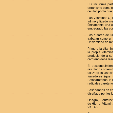
El Cinc forma pa
organismo como neu
celular, por lo que
Las Vitaminas C, 
íntimo y ligado me
únicamente una o
empeorado las cond
Los autores de un
trabajan como un 
Universidad de Ke
Primero la vitamin
la propia vitamin
produciendo a su 
carotenoideos resu
El desconocimien
resultados obteni
utilizado la asoc
fumadores (que t
Betacarotenos, la 
radicales caroteno
Basándonos en est
diseñado por los 
Onagra, Eleuteroc
de Hierro, Vitamin
Vit. D-3.