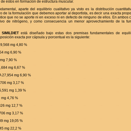
 de éstos en formación de estructura muscular.
damental, aparte del equilibrio cualitativo ya visto es la distribución cuantitati
o de la formulación que debemos aportar al deportista, es decir una exacta prop
tice que no se aporte ni en exceso ni en defecto de ninguno de ellos. En ambos 
ivo de nitrógeno, y como consecuencia un menor aprovechamiento de la fu
SIMILDIET
está diseñado bajo estas dos premisas fundamentales de equilibr
mposición exacta por cápsula y porcentual es la siguiente:
9,568 mg 4,80 %
54 mg 6,90 %
 mg 7,90 %
,684 mg 6,67 %
 27,954 mg 6,90 %
706 mg 3,17 %
5,591 mg 1,39 %
9 mg 4,76 %
826 mg 12,7 %
,706 mg 3,17 %
39 mg 19,05 %
45 mg 22,2 %