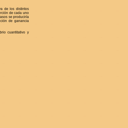
va de los distintos
orción de cada uno
casos se produciría
nción de ganancia
io cuantitativo y