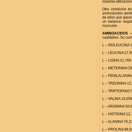
máxima utilización
Otra condición fun
aminoácidos dentr
de ellos que garan
un balance negat
muscular.
AMINOACIDOS – 
cualitativo. Su co
L – ISOLEUCINA 1
L – LEUCINA 27,9
L – LISINA 31,766
L – METIONINA 26
L – FENILALANINA
L – TREONINA 12,
L – TRIPTOFANO 
L – VALINA 19,05
L – ARGININA 50,
L – HISTIDINA 12
L – ALANINA 76,2
L – PROLINA 88,9