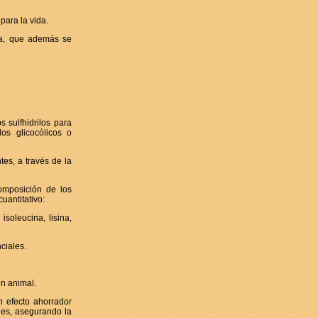
para la vida.
ina, que además se
 sulfhidrilos para
os glicocólicos o
tes, a través de la
omposición de los
uantitativo:
isoleucina, lisina,
ciales.
en animal.
n efecto ahorrador
les, asegurando la