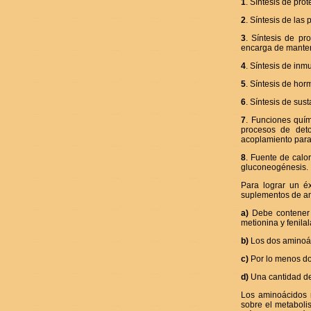
1
. Síntesis de prot
2
. Síntesis de las
3
. Síntesis de pr
encarga de mantene
4
. Síntesis de inm
5
. Síntesis de hor
6
. Síntesis de su
7
. Funciones quím
procesos de deto
acoplamiento para l
8
. Fuente de calo
gluconeogénesis.
Para lograr un é
suplementos de am
a)
Debe contener lo
metionina y fenila
b)
Los dos aminoác
c)
Por lo menos do
d)
Una cantidad de 
Los aminoácidos n
sobre el metaboli