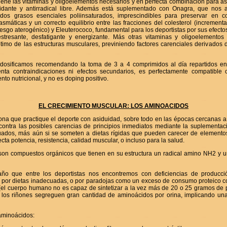
ne las vitaminas y oligoelementos necesarios y en perfecta combinación para as
oxidante y antirradical libre. Además está suplementado con Onagra, que nos 
idos grasos esenciales poliinsaturados, imprescindibles para preservar en c
máticas y un correcto equilibrio entre las fracciones del colesterol (increment
esgo aterogénico) y Eleuterococo, fundamental para los deportistas por sus efect
estresante, desfatigante y energizante. Más otras vitaminas y oligoelemento
timo de las estructuras musculares, previniendo factores carenciales derivados d
dosificamos recomendando la toma de 3 a 4 comprimidos al día repartidos en
nta contraindicaciones ni efectos secundarios, es perfectamente compatible c
to nutricional, y no es doping positivo.
EL CRECIMIENTO MUSCULAR: LOS AMINOACIDOS
sona que practique el deporte con asiduidad, sobre todo en las épocas cercanas a
ontra las posibles carencias de principios inmediatos mediante la suplementa
uados, más aún si se someten a dietas rígidas que pueden carecer de elemento
cta potencia, resistencia, calidad muscular, o incluso para la salud.
on compuestos orgánicos que tienen en su estructura un radical amino NH2 y un
ño que entre los deportistas nos encontremos con deficiencias de producci
 por dietas inadecuadas, o por paradojas como un exceso de consumo proteico 
 (el cuerpo humano no es capaz de sintetizar a la vez más de 20 o 25 gramos de p
 los riñones segreguen gran cantidad de aminoácidos por orina, implicando un
aminoácidos: