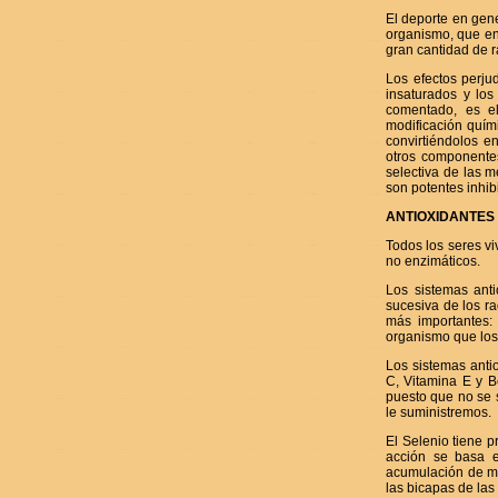
El deporte en gene
organismo, que en
gran cantidad de r
Los efectos perjud
insaturados y lo
comentado, es el
modificación quím
convirtiéndolos en
otros componente
selectiva de las 
son potentes inhib
ANTIOXIDANTES 
Todos los seres vi
no enzimáticos.
Los sistemas ant
sucesiva de los ra
más importantes:
organismo que los 
Los sistemas antio
C, Vitamina E y B
puesto que no se 
le suministremos.
El Selenio tiene p
acción se basa e
acumulación de mu
las bicapas de las