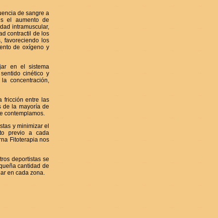
luencia de sangre a
 es el aumento de
dad intramuscular,
d contractil de los
, favoreciendo los
mento de oxígeno y
jar en el sistema
sentido cinético y
la concentración,
fricción entre las
s de la mayoría de
nte contemplamos.
stas y minimizar el
nto previo a cada
na Fitoterapia nos
tros deportistas se
equeña cantidad de
lar en cada zona.