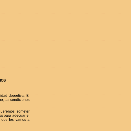
MOS
idad deportiva. El
mo, las condiciones
queremos someter
s para adecuar el
as que los vamos a