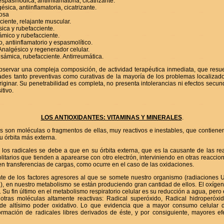
asmódica, antiinflamatoria, cicatrizante.
ca, antiinflamatoria, cicatrizante.
osa
ente, relajante muscular.
ca y rubefacciente.
mico y rubefacciente.
 antiinflamatorio y espasmolítico.
algésico y regenerador celular.
mica, rubefacciente. Antirreumática.
rvar una compleja composición, de actividad terapéutica inmediata, que resu
ades tanto preventivas como curativas de la mayoría de los problemas localizado
iginar. Su penetrabilidad es completa, no presenta intolerancias ni efectos secu
itivo.
LOS ANTIOXIDANTES: VITAMINAS Y MINERALES
.
res son moléculas o fragmentos de ellas, muy reactivos e inestables, que contien
u órbita más externa.
 los radicales se debe a que en su órbita externa, que es la causante de las re
olitarios que tienden a aparearse con otro electrón, interviniendo en otras reaccio
n transferencias de cargas, como ocurre en el caso de las oxidaciones.
e de los factores agresores al que se somete nuestro organismo (radiaciones
.), en nuestro metabolismo se están produciendo gran cantidad de ellos. El oxíge
l. Su fin último en el metabolismo respiratorio celular es su reducción a agua, pero
tras moléculas altamente reactivas: Radical superóxido, Radical hidroperóxid
o de altísimo poder oxidativo. Lo que evidencia que a mayor consumo celular 
ormación de radicales libres derivados de éste, y por consiguiente, mayores efe