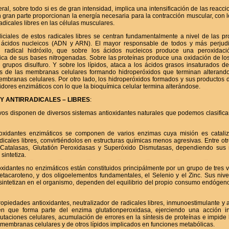
ral, sobre todo si es de gran intensidad, implica una intensificación de las reacci
 gran parte proporcionan la energía necesaria para la contracción muscular, con 
adicales libres en las células musculares.
iciales de estos radicales libres se centran fundamentalmente a nivel de las pro
s ácidos nucleicos (ADN y ARN). El mayor responsable de todos y más perjud
 radical hidróxilo, que sobre los ácidos nucleicos produce una peroxidaci
ica de sus bases nitrogenadas. Sobre las proteínas produce una oxidación de los 
 grupos disulfuro. Y sobre los lípidos, ataca a los ácidos grasos insaturados de 
s de las membranas celulares formando hidroperóxidos que terminan alterando
membranas celulares. Por otro lado, los hidroperóxidos formados y sus productos
idores enzimáticos con lo que la bioquímica celular termina alterándose.
Y ANTIRRADICALES – LIBRES
:
vos disponen de diversos sistemas antioxidantes naturales que podemos clasifica
ioxidantes enzimáticos se componen de varios enzimas cuya misión es cataliz
dicales libres, convirtiéndolos en estructuras químicas menos agresivas. Entre o
 Catalasas, Glutatión Peroxidasas y Superóxido Dismutasas, dependiendo sus n
sintetiza.
xidantes no enzimáticos están constituidos principálmente por un grupo de tres 
etacaroteno, y dos oligoelementos fundamentales, el Selenio y el Zinc. Sus nivel
sintetizan en el organismo, dependen del equilibrio del propio consumo endógeno
ropiedades antioxidantes, neutralizador de radicales libres, inmunoestimulante y a
n que forma parte del enzima glutationperoxidasa, ejerciendo una acción in
taciones celulares, acumulación de errores en la síntesis de proteínas e impide 
 membranas celulares y de otros lípidos implicados en funciones metabólicas.