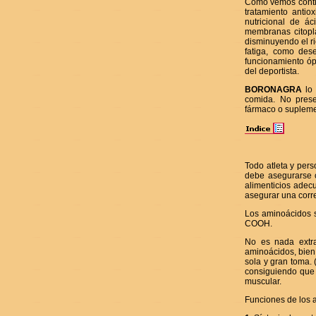
Como vemos contie
tratamiento anti
nutricional de ác
membranas citoplas
disminuyendo el ri
fatiga, como des
funcionamiento óp
del deportista.
BORONAGRA
lo 
comida. No prese
fármaco o suplemen
Todo atleta y per
debe asegurarse c
alimenticios adec
asegurar una corre
Los aminoácidos s
COOH.
No es nada extra
aminoácidos, bien
sola y gran toma.
consiguiendo que
muscular.
Funciones de los 