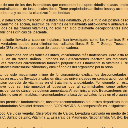
rte de uno de los dos isoenzimas que componen las superoxidodismutasas, enzi
tralizadoras de los radicales libres. Tiene propiedades antiinfecciosas y acelera
 adelanta y acelera la cicatrización de heridas.
E y Betacaroteno merecen un estudio más detallado, ya que fruto del posible des
canismo de acción, multitud de intentos de tratamiento antioxidante y antienveje
 dos de las citadas vitaminas, no solo han sido totalmente decepcionantes si
iciones clínicas del paciente.
 estudio llevado a cabo en Inglaterra han investigado como las vitaminas E,
verdadero equipo para eliminar los radicales libres. El Dr. T. George Truscott
ele (GB) explican el proceso de trabajo en cadena:
a E reacciona con los radicales libres, volviéndolos más inofensivos. Pero esta r
a E en un radical dañino. Entonces los Betacarotenos inactivan los radicales
vez radicales carotenoideos también perjudiciales. Finalmente la vitamina C re
ltantes hidrosolubilizándolos y eliminándolos del organismo por la orina.
to de este mecanismo íntimo de funcionamiento explica los desconcertantes
dos en estudios llevados a cabo en distintas universidades en comparación con o
iación correcta de vitaminas en el tratamiento antioxidante. Por ejemplo un est
uvo que ser interrumpido) al observar que al suministrarles como antiox
incidencia de cáncer de pulmón aumentaba. Al administrar sólo Betacarotenos sin 
ides no son eliminables, incrementándose la tasa de radicales libres en el organi
as premisas fundamentales, nosotros recomendamos a nuestros deportistas la t
Laboratorios Simildiet denominado BORONAGRA. Su composición es la siguiente:
oco, Celulosa vegetal, Glicerofosfato de Calcio, Levadura cultivada en medio de 
a C, Sulfato de Zinc, Vitamina E, Estearato de Magnesio, Nicotinamida, Vit. B-6, B