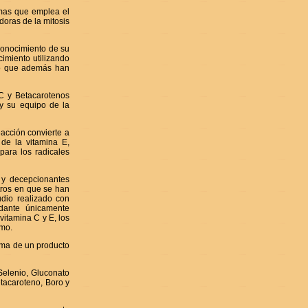
mas que emplea el
doras de la mitosis
conocimiento de su
cimiento utilizando
no que además han
 C y Betacarotenos
 y su equipo de la
eacción convierte a
 de la vitamina E,
para los radicales
 y decepcionantes
tros en que se han
udio realizado con
idante únicamente
vitamina C y E, los
smo.
oma de un producto
Selenio, Gluconato
etacaroteno, Boro y