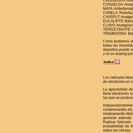
CALENDULA: Aniesp
COSUELDA: Analgési
MAYA: Antiedemat
CANELA: Rubefacci
CAYEPUT: Analgési
EUCALIPTO: Balsá
CLAVO: Analgésico,
TEPEZCOHUITE: An
TREMENTINA: Balsá
Como podemos obse
todas las necesid
deportiva puede or
y no es doping pos
Los radicales lib
de electrones en s
La agresividad de
tiene electrones s
las que se produce
Independientement
contaminantes etc
relativamente lábi
generan además o
Radical hidroxil
probabilidad de f
sobre las células.