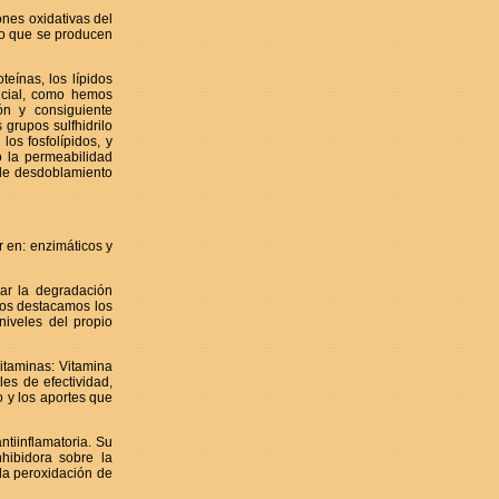
ones oxidativas del
lo que se producen
teínas, los lípidos
icial, como hemos
ón y consiguiente
grupos sulfhidrilo
los fosfolípidos, y
 la permeabilidad
 de desdoblamiento
r en: enzimáticos y
ar la degradación
tros destacamos los
iveles del propio
vitaminas: Vitamina
es de efectividad,
 y los aportes que
ntiinflamatoria. Su
hibidora sobre la
la peroxidación de