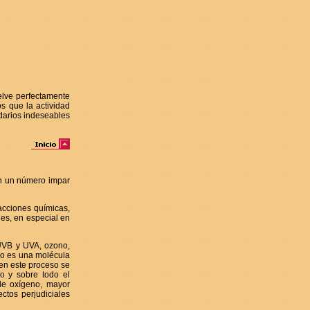
elve perfectamente
s que la actividad
ndarios indeseables
en un número impar
acciones químicas,
nes, en especial en
 UVB y UVA, ozono,
no es una molécula
 en este proceso se
o y sobre todo el
de oxígeno, mayor
ctos perjudiciales