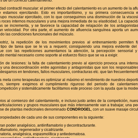
os de un correcto calentamiento:
ad contractil muscular: el primer efecto del calentamiento es un aumento de la af
 estamos ejercitando. Esto es importantísimo, y su primera consecuencia
rupo muscular ejercitado, con lo que conseguimos una disminución de la viscosi
 roces internos musculares y una mejora inmediata de su elasticidad. La capacida
s se incrementa, y se favorece la capacidad de relajación de los antagonistas
n velocidad. Por otra parte, el aumento de afluencia sanguínea aporta un au
do las condiciones funcionales del músculo.
triz, la repetición de los movimientos previos al entrenamiento permiten fi
tipo de tarea que se le va a requerir, consiguiendo una mejora evidente del 
que con las repeticiones aumentamos la atención, la percepción sensorial y 
o mental necesario como soporte al esfuerzo físico que se va a exigir.
 de lesiones: la falta de calentamiento previo al ejercicio provoca una intensa 
 y una descoordinación entre agonistas y antagonistas que son los responsable
s, desgarros en tendones, fallos musculares, contracturas etc. que tan frecuenteme
 meta como terapeutas es optimizar al máximo el rendimiento de nuestros deporti
es, siempre exigimos el cumplimiento riguroso del periodo de calentamie
ompetición y sistemáticamente facilitamos este proceso con la ayuda que la moder
os al comienzo del calentamiento, e incluso justo antes de la competición, nues
 articulaciones y grupos musculares que más intensamente van a trabajar, una p
ase de plantas medicinales denominado
CONDROGEL
, con un suave masaje circu
propiedades de cada uno de sus componentes es la siguiente:
 poder analgésico, antiinflamatorio y decontracturante.
lamatorio, regenerador y cicatrizante.
atoria, analgésica, espasmolítica y antiedematosa.