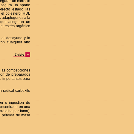
egurar un correcto
asegura un aporte
orrecto estado las
a el colesterol HDL
os adaptógenos a la
s que aseguran un
el estrés orgánico
 el desayuno y la
on cualquier otro
 las competiciones
ción de preparados
s importantes para
 radical carboxilo
ón o ingestión de
concentrado en una
roteína por toma),
a pérdida de masa