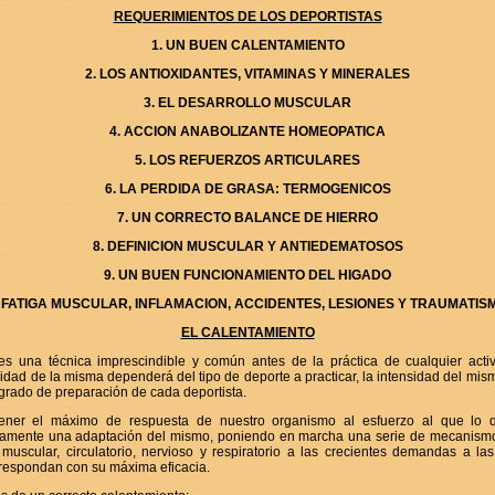
REQUERIMIENTOS DE LOS DEPORTISTAS
1.
UN BUEN CALENTAMIENTO
2.
LOS ANTIOXIDANTES, VITAMINAS Y MINERALES
3.
EL DESARROLLO MUSCULAR
4.
ACCION ANABOLIZANTE HOMEOPATICA
5.
LOS REFUERZOS ARTICULARES
6.
LA PERDIDA DE GRASA: TERMOGENICOS
7.
UN CORRECTO BALANCE DE HIERRO
8.
DEFINICION MUSCULAR Y ANTIEDEMATOSOS
9.
UN BUEN FUNCIONAMIENTO DEL HIGADO
.
FATIGA MUSCULAR, INFLAMACION, ACCIDENTES, LESIONES Y TRAUMATIS
EL CALENTAMIENTO
es una técnica imprescindible y común antes de la práctica de cualquier activ
sidad de la misma dependerá del tipo de deporte a practicar, la intensidad del mis
grado de preparación de cada deportista.
ener el máximo de respuesta de nuestro organismo al esfuerzo al que lo 
iamente una adaptación del mismo, poniendo en marcha una serie de mecanismo
 muscular, circulatorio, nervioso y respiratorio a las crecientes demandas a l
respondan con su máxima eficacia.