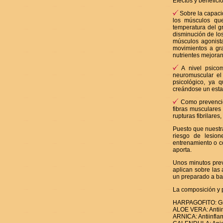
Efectos y benefici
Sobre la capacid
los músculos que
temperatura del g
disminución de los
músculos agonista
movimientos a gra
nutrientes mejoran
A nivel psicomo
neuromuscular el 
psicológico, ya 
creándose un estad
Como prevención
fibras musculares
rupturas fibrilare
Puesto que nuestra
riesgo de lesion
entrenamiento o c
aporta.
Unos minutos previ
aplican sobre las
un preparado a b
La composición y 
HARPAGOFITO: Gran
ALOE VERA: Antiinf
ARNICA: Antiinflam